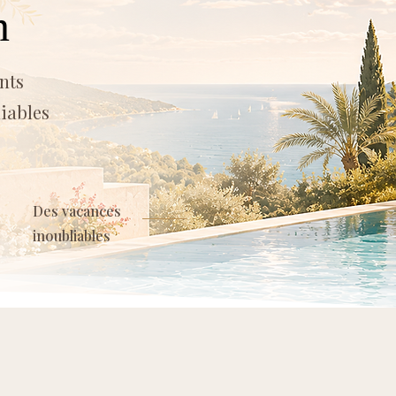
n
nts
liables
Des vacances
inoubliables