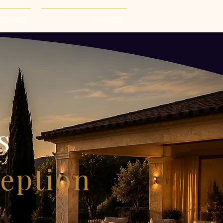
Contact
A propos
s
ception
ôte d’Azur