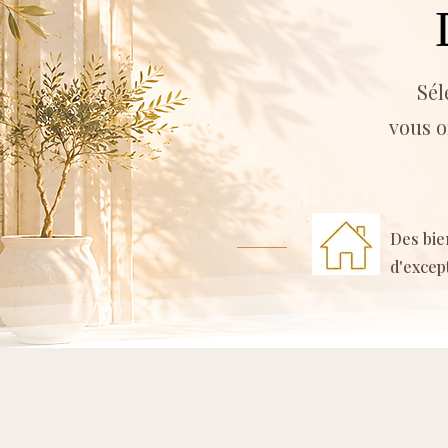
Sél
vous o
Des bie
d'excep