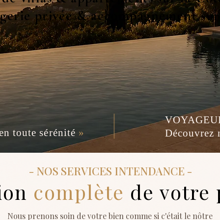
gerie privée & accompagnement su
VOYAGEU
en toute sérénité
»
Découvrez n
- NOS SERVICES INTENDANCE -
ion
complète
de votre 
Nous prenons soin de votre bien comme si c'était le nôtre