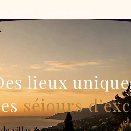
rvice intendance
Location saisonniere
Des lieux unique
des
séjours d’ex
 de villas & appartements sur la C