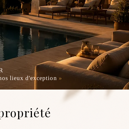
r mesure
R
os lieux d'exception
»
propriété